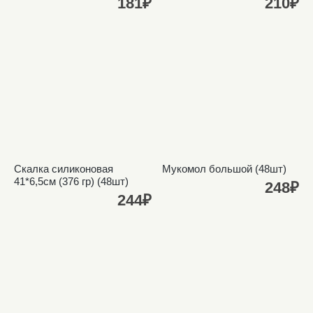
181₽
210₽
Скалка силиконовая
Мукомол большой (48шт)
41*6,5см (376 гр) (48шт)
248₽
244₽