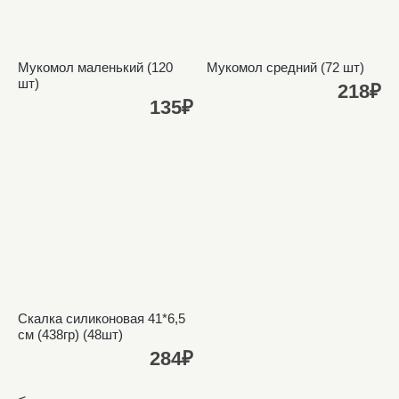
Мукомол маленький (120
Мукомол средний (72 шт)
шт)
218₽
135₽
Скалка силиконовая 41*6,5
см (438гр) (48шт)
284₽