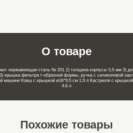
О товаре
ал: нержавеющая сталь № 201 2) толщина корпуса: 0,5 мм 3) дно
) крышка фильтра т-образной формы, ручка с силиконовой закле
й машине Ковш с крышкой ø16*9.5 см 1,9 л Кастрюля с крышкой 
4.6 л
Похожие товары