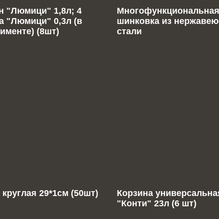
 "Люмици" 1,8л; 4
Многофункциональна
а "Люмици" 0,3л (в
шинковка из нержаве
именте) (8шт)
стали
 круглая 29*1см (50шт)
Корзина универсальна
"Конти" 23л (6 шт)