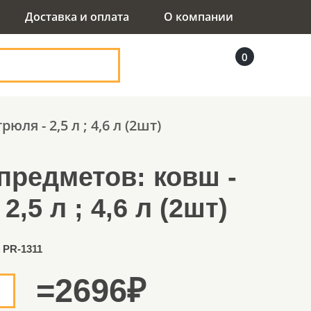
Доставка и оплата
О компании
0
ля - 2,5 л ; 4,6 л (2шт)
предметов: ковш -
2,5 л ; 4,6 л (2шт)
 PR-1311
=
2696
₽